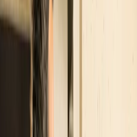
Configura stazione
Calcolatore guadagni
Mappa
Chi siamo
Blog
Contatti
Configura stazione
Blog
•
Bonus 80% per wallbox a casa e in condominio –
Anno 2023
Bonus 80% per wallbox a
casa e in condominio –
Anno 2023
27 gennaio 2023
•
Auto Elettriche
Incentivi
Stazioni di ricarica