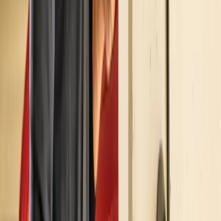
Stazioni di ricarica
Flotte aziendali elettriche: la guida
completa alla gestione delle ricarich
in sede
18 maggio 2026
Le flotte aziendali elettriche non si gestiscono solo
scegliendo i veicoli: ricarica in sede, software, policy per i
dipendenti e noleggio operativo aiutano il Fleet Manager 
controllare costi, energia e continuità operativa.