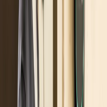
Sarà un portale?
Una sorta di sito web su cui
caricare la domanda, verificando in tempo reale la
disponibilità delle risorse, alla stregua di quanto
fanno i concessionari auto per l’ecobonus. Forse la
soluzione più realistica.
Ad oggi non si sa ancora niente.
Sagelio vi informerà sulle modalità di
erogazione non appena saranno disponibili: pe
restare aggiornati iscrivetevi alla nostra
newsletter!
3. Validità su acquisti dal 4