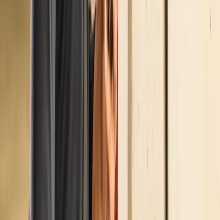
in base a flussi, sosta media e funzione reale del
parcheggio.
Stazioni di ricarica
Oltre l’hotel: quando ristoranti e
centri sportivi dovrebbero valutare il
Fast Charge DC
29 maggio 2026
Per ristoranti e centri sportivi la ricarica Fast DC può
trasformare il tempo di pranzo, gioco o attesa in un servizi
utile, visibile e differenziante.