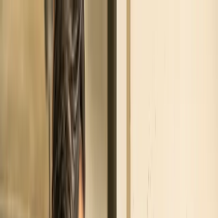
Stazioni di ricarica
Per settore
Hotel e B&B
Centri Commerciali
Autolavagg
Parcheggi
Flotte aziendali
Stazioni di Serviz
Ristoranti e Leisure
Centri Fitness
Soluzioni
Ricarica Fast
Alta potenza per soste brevi e alta
rotazione
Colonnine per aziende
Installazione e gestione pe
sedi, attività e parcheggi