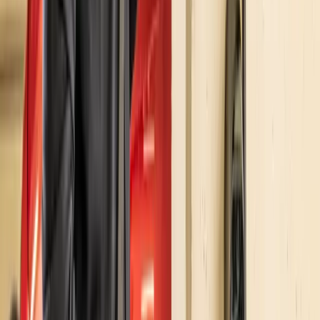
Categorie
Stazioni di ricarica
Strutture Ricettive
Auto Elettriche
Sagelio
Incentivi
Società Benefit
Climate Change
Energia Rinnovabile
Comunicati Stampa
Seguici