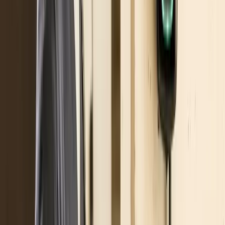
ottobre 2022
Sembra invece accertato, seppur non ufficialment
dichiarato (si saprà solo dai decreti attuativi), che i
bonus 80% sarà applicabile su acquisti fatti a
partire dalla
pubblicazione in Gazzetta Ufficiale de
decreto originario
, ovvero il 4 ottobre scorso.
Dunque,
chiunque acquisti una stazione di ricarica
ad uso domestico e condominiale nel 2023 sarà
eleggibile per il bonus
.
Per aziende e strutture
Vuoi capire quale soluzione di
ricarica ha senso per la tua