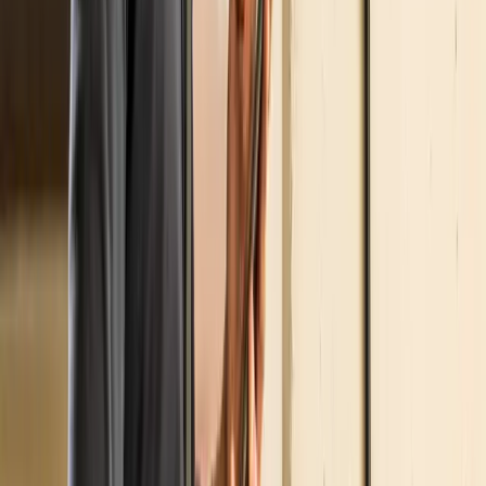
Una stazione di servizio può essere il luogo ideale per la
ricarica rapida quando domanda, potenza, accessibilità,
investimento e gestione trovano il giusto equilibrio.
Stazioni di ricarica
Centri commerciali e GDO: quante
colonnine servono e che potenze
scegliere
22 giugno 2026
Per GDO e centri commerciali, scegliere numero di
colonnine e potenza giusta significa progettare la ricarica