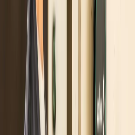
Resta ancora l’incertezza sul
come
sarà erogato
questo bonus. I decreti attuativi annunciati nella
pubblicazione in Gazzetta Ufficiale di ottobre son
ancora latitanti.
Sarà credito di imposta?
Auspicabile ma difficile, il
budget è comunque limitato e sarebbe complicat
garantirlo a tutti senza controlli.
Sicuramente la
soluzione più semplice per il cittadino, con la
possibilità eventuale anche di cedere il credito e
ottenere sconto diretto in fattura.
Sarà click-day?
Traumatico e ingiusto, ma
permetterebbe allo Stato di erogare il contributo
solo a fronte di soldi effettivamente disponibili.