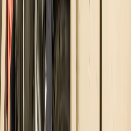
Nota sulla Certificazione
Sagelio
Area Clienti
Ricarica Fast DC
Colonnine per aziende
Hotel con stazione di ricarica
Mappa Colonnine
Stazioni di ricarica
Hotel e B&B
Centri Commerciali
Autolavaggi
Parcheggi
Flotte aziendali
Stazioni di Servizio
Ristoranti e Leisure
Centri Fitness
Casa e Condominio