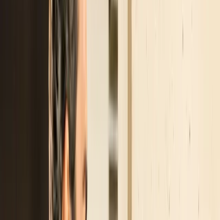
Facciamo chiarezza sugli sviluppi del tanto atteso
incentivo per acquisto e installazione di stazioni di
ricarica ad uso domestico o condominiale, dopo gl
ultimi provvedimenti legislativi.
Cosa copre l’incentivo?
Per uno studio approfondito sul testo e sulle spes
coperte, vi rimandiamo alla nostra
Guida
Incentivo 80%
.
1. Durata prorogata e finanziat
Quello che doveva essere un intervento-lampo e
finalizzato al solo 2022, sembra essere diventato