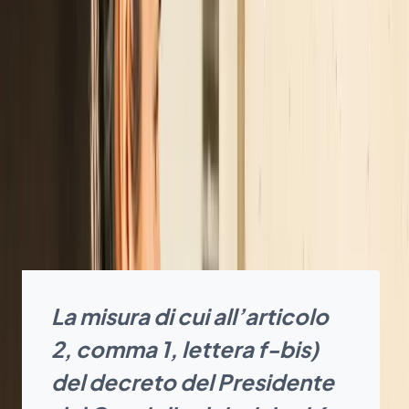
un bonus
strutturale
, valido
fino al 2024
e con un
budget di
40 milioni ogni anno
(sottratto
all’ecobonus per acquisto di auto elettriche) per
acquisto e installazione di wallbox ad uso
domestico.
E’ quello che emerge dalla pubblicazione in
Gazzetta Ufficiale del
Decreto Milleproroghe
, che
all’articolo 12 comma 3 dice chiaramente:
La misura di cui all’articolo
2, comma 1, lettera f-bis)
del decreto del Presidente