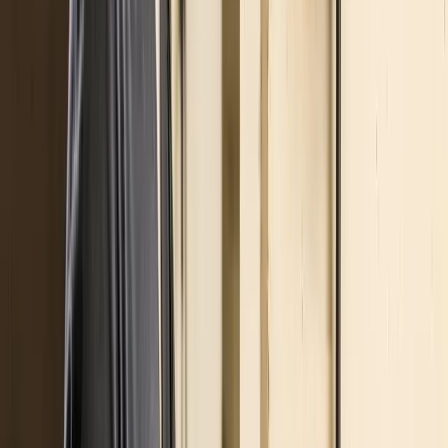
attività?
Raccontaci che tipo di struttura gestisci. Un consulente
Sagelio ti aiuterà a valutare tecnologia, potenza, costi e
modalità di gestione più adatti al tuo progetto.
Confronto senza impegno
Risposta entro 2 giorni
lavorativi
Nome e Cognome*
Email*
Numero di telefono
*
Azienda o struttura
Tipo di attività*
Dichiaro di accettare l'
Informativa sulla privacy
.
Richiedi una valutazione gratuita
Tags:
2023
bonus
installazione
wallbox
Condividi: