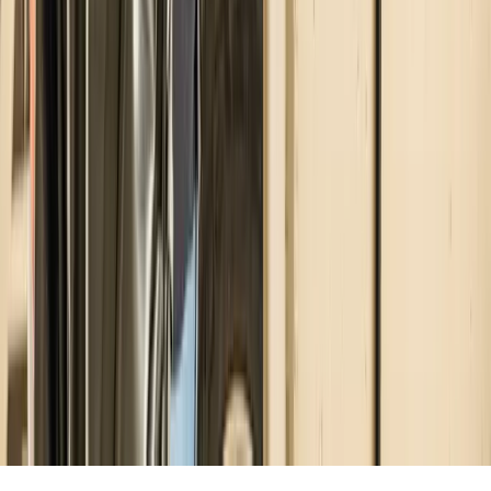
Azienda
Chi siamo
Contatti
Blog
©
2026
Sagelio Srl Società Benefit
P.IVA: 08061540723
REA: BA-601543
Condizioni di vendita
Codice Etico
Privacy
Cookie